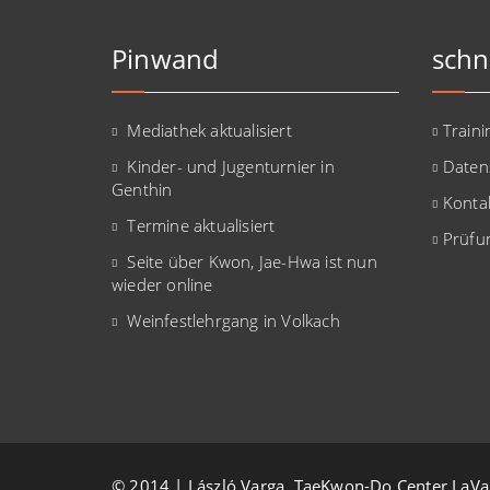
Pinwand
schn
Mediathek aktualisiert
Traini
Kinder- und Jugenturnier in
Daten
Genthin
Konta
Termine aktualisiert
Prüfu
Seite über Kwon, Jae-Hwa ist nun
wieder online
Weinfestlehrgang in Volkach
© 2014 | László Varga, TaeKwon-Do Center LaVa