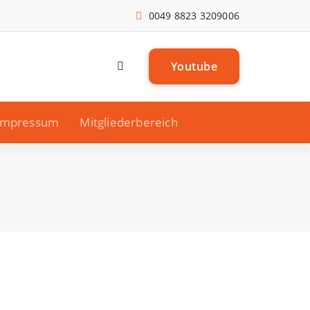
0049 8823 3209006
Y
o
u
t
u
b
e
Impressum
Mitgliederbereich