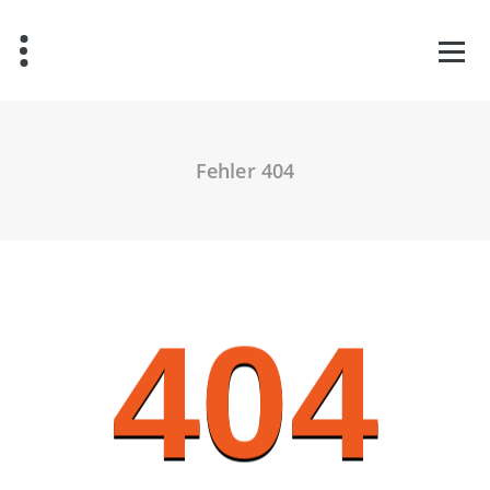
Zum
Inhalt
springen
Fehler 404
404