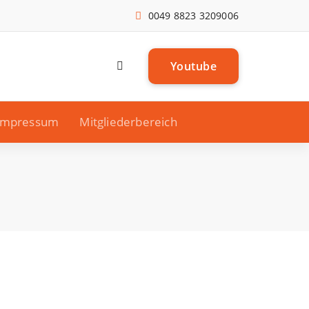
0049 8823 3209006
Y
o
u
t
u
b
e
Impressum
Mitgliederbereich