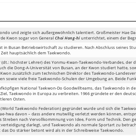
kwondo und zeigte sich außergewöhnlich talentiert. Großmeister Hae D
urde Kwon sogar von General
Choi Hong-hi
unterrichtet, einem der Be
in Busan Betriebswirtschaft zu studieren. Nach Abschluss seines Studi
ne Zeit hauptsächlich dem Taekwondo.
or (dt.: höchster Lehrer) des Yonmu-Kwan-Taekwondo-Verbandes, der d
Auch die Dong-A-Universität von Busan, an der Kwon studiert hatte, s
won zusätzlich zum technischen Direktor des Taekwondo-Landesver
 sowie viele freie Taekwondo-Schulen der Umgebung an. Beide Funkt
ünfköpfigen National Taekwon-Do Goodwillteams, das Taekwondo in der
um Ziel, Taekwondo in Europa zu verbreiten. 1966 gründete er den de
tleren Osten.
(World Taekwondo Federation) gegründet wurde und sich die Taekwo
Jae-hwa davon – dass andere mutwillig verletzt werden können, entsp
 Streben nach Vervollkommnung von Idee, Form und Technik. Den geis
verteidigung darlegt, und Taekwondo als normale Sportart zu betrach
das Do stärker betont wird als in der Schreibweise Taekwondo.