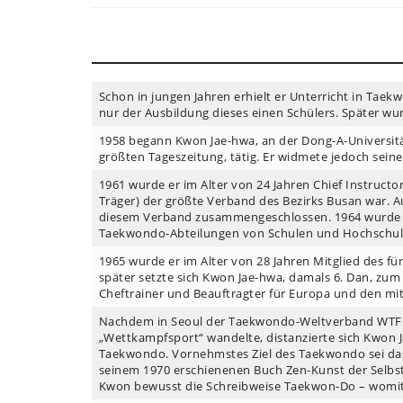
Schon in jungen Jahren erhielt er Unterricht in Tae
nur der Ausbildung dieses einen Schülers. Später w
1958 begann Kwon Jae-hwa, an der Dong-A-Universität 
größten Tageszeitung, tätig. Er widmete jedoch sei
1961 wurde er im Alter von 24 Jahren Chief Instruct
Träger) der größte Verband des Bezirks Busan war. 
diesem Verband zusammengeschlossen. 1964 wurde K
Taekwondo-Abteilungen von Schulen und Hochschulen
1965 wurde er im Alter von 28 Jahren Mitglied des f
später setzte sich Kwon Jae-hwa, damals 6. Dan, z
Cheftrainer und Beauftragter für Europa und den mit
Nachdem in Seoul der Taekwondo-Weltverband WTF 
„Wettkampfsport“ wandelte, distanzierte sich Kwon 
Taekwondo. Vornehmstes Ziel des Taekwondo sei das
seinem 1970 erschienenen Buch Zen-Kunst der Selbst
Kwon bewusst die Schreibweise Taekwon-Do – womit 