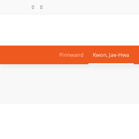
Zum
Inhalt
springen
Pinnwand
Kwon, Jae-Hwa