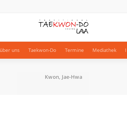
über uns
Taekwon-Do
Termine
Mediathek
Kwon, Jae-Hwa