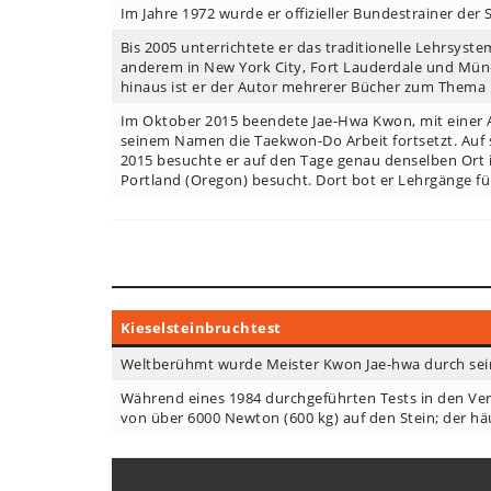
Im Jahre 1972 wurde er offizieller Bundestrainer de
Bis 2005 unterrichtete er das traditionelle Lehrsys
anderem in New York City, Fort Lauderdale und Münc
hinaus ist er der Autor mehrerer Bücher zum Them
Im Oktober 2015 beendete Jae-Hwa Kwon, mit einer Ab
seinem Namen die Taekwon-Do Arbeit fortsetzt. Auf s
2015 besuchte er auf den Tage genau denselben Ort i
Portland (Oregon) besucht. Dort bot er Lehrgänge fü
Kieselsteinbruchtest
Weltberühmt wurde Meister Kwon Jae-hwa durch seine
Während eines 1984 durchgeführten Tests in den Ver
von über 6000 Newton (600 kg) auf den Stein; der häu