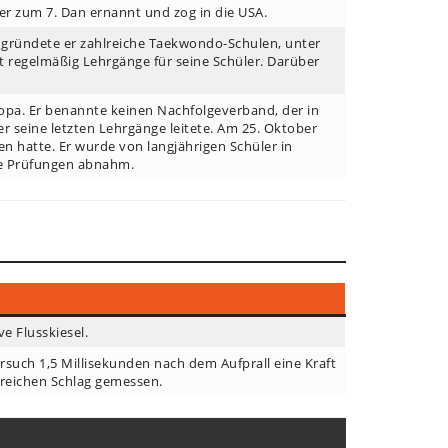
er zum 7. Dan ernannt und zog in die USA.
em gründete er zahlreiche Taekwondo-Schulen, unter
 regelmäßig Lehrgänge für seine Schüler. Darüber
ropa. Er benannte keinen Nachfolgeverband, der in
r seine letzten Lehrgänge leitete. Am 25. Oktober
n hatte. Er wurde von langjährigen Schüler in
lne Prüfungen abnahm.
e Flusskiesel.
uch 1,5 Millisekunden nach dem Aufprall eine Kraft
greichen Schlag gemessen.