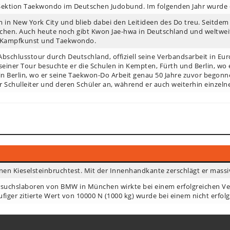
r Sektion Taekwondo im Deutschen Judobund. Im folgenden Jahr wurde 
tem in New York City und blieb dabei den Leitideen des Do treu. Seitd
hen. Auch heute noch gibt Kwon Jae-hwa in Deutschland und weltweit
a Kampfkunst und Taekwondo.
schlusstour durch Deutschland, offiziell seine Verbandsarbeit in Eu
einer Tour besuchte er die Schulen in Kempten, Fürth und Berlin, wo e
n Berlin, wo er seine Taekwon-Do Arbeit genau 50 Jahre zuvor begonne
r Schulleiter und deren Schüler an, während er auch weiterhin einze
n Kieselsteinbruchtest. Mit der Innenhandkante zerschlägt er massiv
suchslaboren von BMW in München wirkte bei einem erfolgreichen Vers
figer zitierte Wert von 10000 N (1000 kg) wurde bei einem nicht erfol