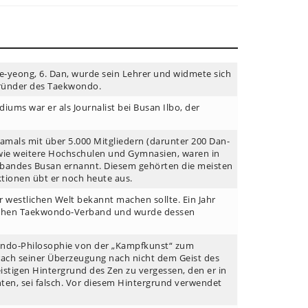
ae-yeong, 6. Dan, wurde sein Lehrer und widmete sich
gründer des Taekwondo.
ums war er als Journalist bei Busan Ilbo, der
amals mit über 5.000 Mitgliedern (darunter 200 Dan-
owie weitere Hochschulen und Gymnasien, waren in
bandes Busan ernannt. Diesem gehörten die meisten
ionen übt er noch heute aus.
 westlichen Welt bekannt machen sollte. Ein Jahr
utschen Taekwondo-Verband und wurde dessen
ndo-Philosophie von der „Kampfkunst“ zum
rach seiner Überzeugung nach nicht dem Geist des
tigen Hintergrund des Zen zu vergessen, den er in
ten, sei falsch. Vor diesem Hintergrund verwendet