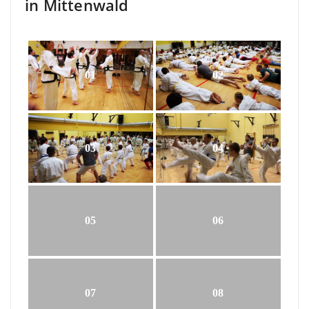
in Mittenwald
01
02
03
04
05
06
07
08