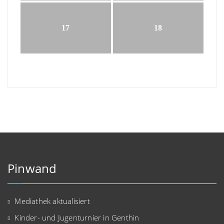
17
18
Pinwand
Mediathek aktualisiert
Kinder- und Jugenturnier in Genthin