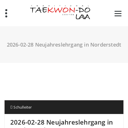
Zum
Inhalt
springen
2026-02-28 Neujahreslehrgang in Norderstedt
Schulleiter
2026-02-28 Neujahreslehrgang in