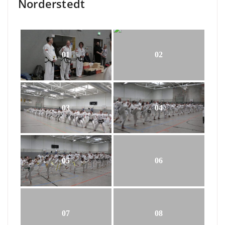
Norderstedt
01
02
03
04
05
06
07
08