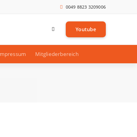
0049 8823 3209006
Y
o
u
t
u
b
e
Impressum
Mitgliederbereich