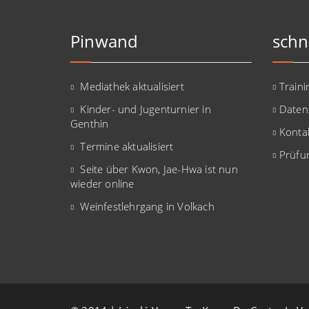
Pinwand
schn
Mediathek aktualisiert
Traini
Kinder- und Jugenturnier in
Daten
Genthin
Konta
Termine aktualisiert
Prüfu
Seite über Kwon, Jae-Hwa ist nun
wieder online
Weinfestlehrgang in Volkach