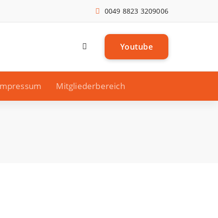
0049 8823 3209006
Y
o
u
t
u
b
e
Impressum
Mitgliederbereich