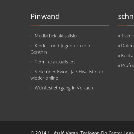
Pinwand
schn
Mediathek aktualisiert
Traini
Kinder- und Jugenturnier in
Daten
Genthin
Konta
Termine aktualisiert
Prüfu
Seite über Kwon, Jae-Hwa ist nun
wieder online
Weinfestlehrgang in Volkach
© 2014 | László Varga, TaeKwon-Do Center LaVa