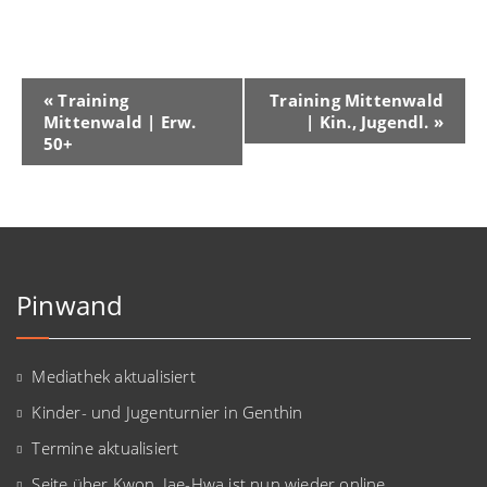
Veranstaltung-
«
Training
Training Mittenwald
Mittenwald | Erw.
| Kin., Jugendl.
»
Navigation
50+
Pinwand
Mediathek aktualisiert
Kinder- und Jugenturnier in Genthin
Termine aktualisiert
Seite über Kwon, Jae-Hwa ist nun wieder online