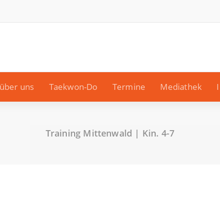
über uns
Taekwon-Do
Termine
Mediathek
Training Mittenwald | Kin. 4-7