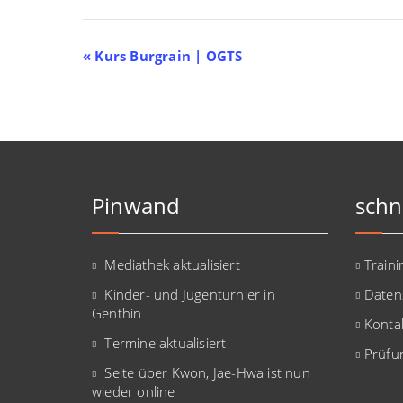
Veranstaltung-
«
Kurs Burgrain | OGTS
Navigation
Pinwand
schn
Mediathek aktualisiert
Traini
Kinder- und Jugenturnier in
Daten
Genthin
Konta
Termine aktualisiert
Prüfu
Seite über Kwon, Jae-Hwa ist nun
wieder online