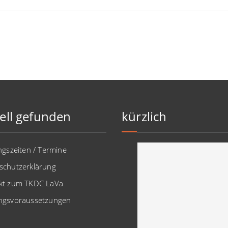
ell gefunden
kürzlich
ngszeiten / Termine
schutzerklärung
kt zum TKDC LaVa
ngsvoraussetzungen