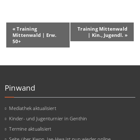
Veranstaltung-
«
Training
Training Mittenwald
Mittenwald | Erw.
| Kin., Jugendl.
»
Navigation
50+
Pinwand
Mediathek aktualisiert
Kinder- und Jugenturnier in Genthin
Termine aktualisiert
Seite über Kwon, Jae-Hwa ist nun wieder online