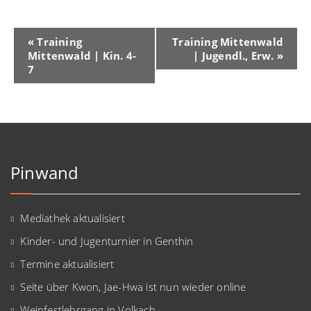
Veranstaltung-
«
Training
Training Mittenwald
Mittenwald | Kin. 4-
| Jugendl., Erw.
»
Navigation
7
Pinwand
Mediathek aktualisiert
Kinder- und Jugenturnier in Genthin
Termine aktualisiert
Seite über Kwon, Jae-Hwa ist nun wieder online
Weinfestlehrgang in Volkach