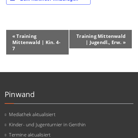
Veranstaltung-
«
Training
Training Mittenwald
Mittenwald | Kin. 4-
| Jugendl., Erw.
»
Navigation
7
Pinwand
Mediathek aktualisiert
Kinder- und Jugenturnier in Genthin
Termine aktualisiert