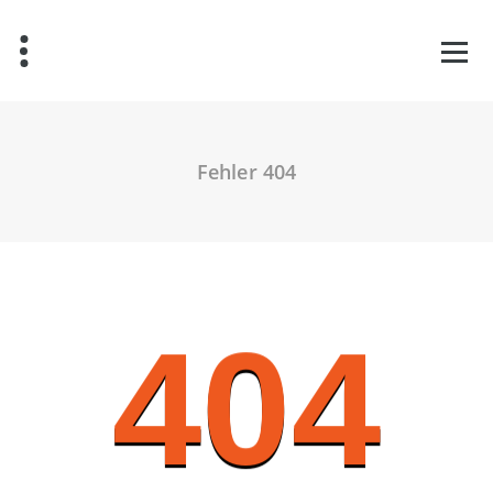
Zum
Inhalt
springen
Fehler 404
404